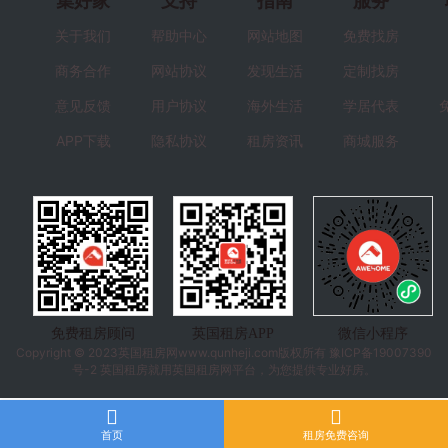
集好家
支持
指南
服务
关于我们
帮助中心
网站地图
免费找房
商务合作
网站协议
发现生活
定制找房
意见反馈
用户协议
海外生活
学居代表
APP下载
隐私协议
租房资讯
商城服务
免费租房顾问
英国租房APP
微信小程序
Copyright © 2023
英国租房
网www.qunheji.com版权所有
豫ICP备19007390
号-2
英国租房就用英国租房网平台，为您提供专业好房。
首页
租房免费咨询