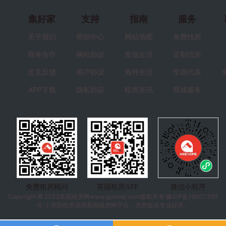
集好家
支持
指南
服务
关于我们
帮助中心
网站地图
免费找房
商务合作
网站协议
发现生活
定制找房
意见反馈
用户协议
海外生活
学居代表
APP下载
隐私协议
租房资讯
商城服务
免费租房顾问
英国租房APP
微信小程序
Copyright © 2023
英国租房
网www.qunheji.com版权所有
豫ICP备19007390
号-2
英国租房就用英国租房网平台，为您提供专业好房。