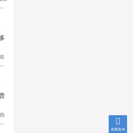
将
多
在
是
贵
伯
，
免费咨询