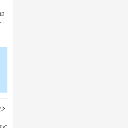
留
大
少
集好