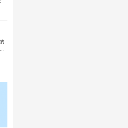
众多
的
院