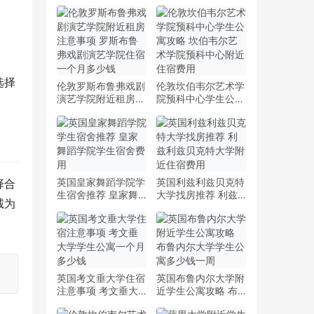
选择
伦敦罗斯布鲁弗戏剧
伦敦坎伯韦尔艺术学
演艺学院附近租房注
院预科中心学生公寓
意事项 罗斯布鲁弗
攻略 坎伯韦尔艺术
戏剧演艺学院住宿一
学院预科中心附近住
个月多少钱
宿费用
英国皇家舞蹈学院学
英国利兹利兹贝克特
择合
生宿舍推荐 皇家舞
大学找房推荐 利兹
诚为
蹈学院学生宿舍费用
利兹贝克特大学附近
住宿费用
英国考文垂大学住宿
英国布鲁内尔大学附
注意事项 考文垂大
近学生公寓攻略 布
学学生公寓一个月多
鲁内尔大学学生公寓