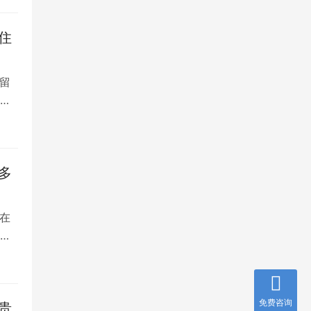
住
留
大
多
在
是
免费咨询
贵