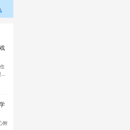
戏
住
是留
学
心附