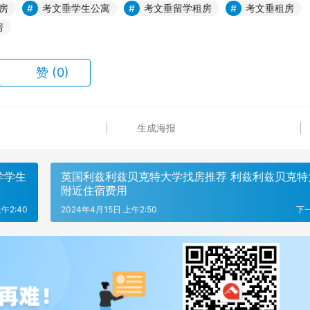
房
考文垂学生公寓
考文垂留学租房
考文垂租房
房
赞
(0)
生成海报
学学生
英国利兹利兹贝克特大学找房推荐 利兹利兹贝克特
附近住宿费用
午2:40
2024年4月15日 上午2:50
下