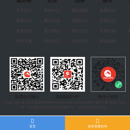
集好家
支持
指南
服务
关于我们
帮助中心
网站地图
免费找房
商务合作
网站协议
发现生活
定制找房
意见反馈
用户协议
海外生活
学居代表
APP下载
隐私协议
租房资讯
商城服务
免费租房顾问
英国租房APP
微信小程序
Copyright © 2023
英国租房
网www.qunheji.com版权所有
豫ICP备19007390
号-2
英国租房就用英国租房网平台，为您提供专业好房。
首页
租房免费咨询