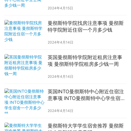
一周
2024年4月15日
曼彻斯特学院找房注意事项 曼彻斯
特学院附近住宿一个月多少钱
2024年4月14日
英国曼彻斯特学院附近租房注意事
项 曼彻斯特学院租房多少钱一周
2024年4月14日
英国INTO曼彻斯特中心附近住宿注
意事项 INTO曼彻斯特中心学生宿舍
一个月多少钱
2024年4月14日
曼彻斯特大学学生宿舍推荐 曼彻斯