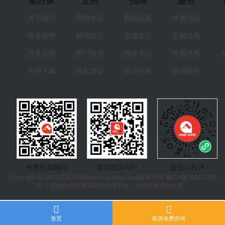
集好家
支持
指南
服务
关于我们
帮助中心
网站地图
免费找房
商务合作
网站协议
发现生活
定制找房
意见反馈
用户协议
海外生活
学居代表
APP下载
隐私协议
租房资讯
商城服务
免费租房顾问
英国租房APP
微信小程序
Copyright © 2023
英国租房
网www.qunheji.com版权所有
豫ICP备19007390
号-2
英国租房就用英国租房网平台，为您提供专业好房。
首页
租房免费咨询