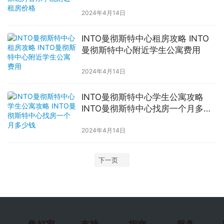
2024年4月14日
INTO曼彻斯特中心租房攻略 INTO
曼彻斯特中心附近学生公寓费用
2024年4月14日
INTO曼彻斯特中心学生公寓攻略
INTO曼彻斯特中心找房一个月多少
钱
2024年4月14日
下一页