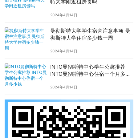
特大学附近租房贵吗
2024年4月14日
曼彻斯特大学学生宿舍注意事项 曼
彻斯特大学住宿多少钱一周
2024年4月14日
INTO曼彻斯特中心学生公寓推荐
INTO曼彻斯特中心住宿一个月多少
钱
2024年4月14日