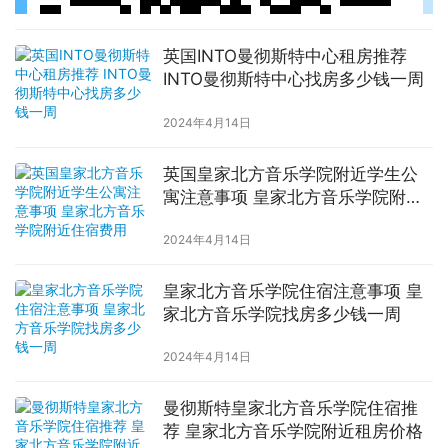
英国INTO曼彻斯特中心租房推荐
INTO曼彻斯特中心找房多少钱一周
2024年4月14日
英国皇家北方音乐学院附近学生公
寓注意事项 皇家北方音乐学院附近
住宿费用
2024年4月14日
皇家北方音乐学院住宿注意事项 皇
家北方音乐学院找房多少钱一周
2024年4月14日
曼彻斯特皇家北方音乐学院住宿推
荐 皇家北方音乐学院附近租房价格