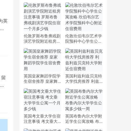
为英
题
伦敦罗斯布鲁弗戏剧
伦敦坎伯韦尔艺术学
演艺学院附近租房注
院预科中心学生公寓
意事项 罗斯布鲁弗
攻略 坎伯韦尔艺术
戏剧演艺学院住宿一
学院预科中心附近住
个月多少钱
宿费用
英国皇家舞蹈学院学
英国利兹利兹贝克特
 留
生宿舍推荐 皇家舞
大学找房推荐 利兹
曼
蹈学院学生宿舍费用
利兹贝克特大学附近
住宿费用
英国考文垂大学住宿
英国布鲁内尔大学附
注意事项 考文垂大
近学生公寓攻略 布
学学生公寓一个月多
鲁内尔大学学生公寓