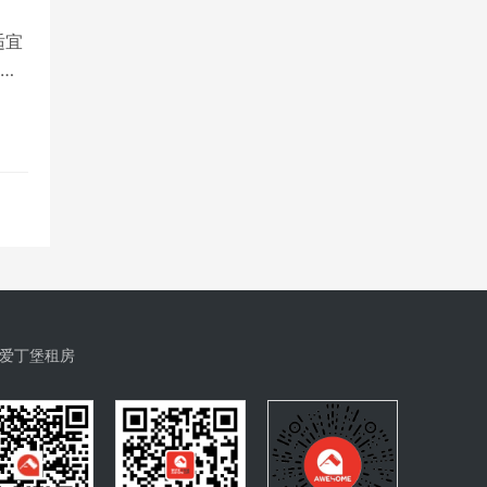
适宜
学
爱丁堡租房