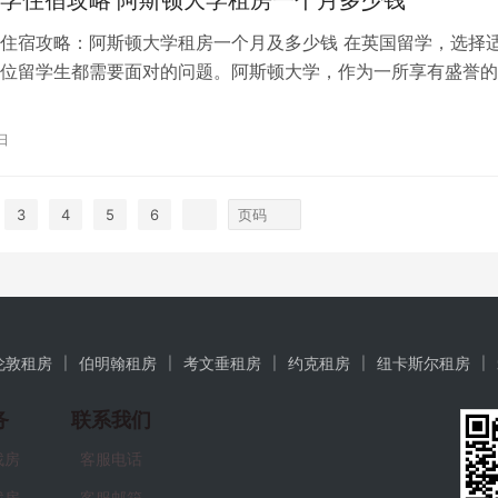
住宿攻略：阿斯顿大学租房一个月及多少钱 在英国留学，选择
位留学生都需要面对的问题。阿斯顿大学，作为一所享有盛誉的
租房市场备受关注。本文将为您提供…
日
3
4
5
6
伦敦租房
伯明翰租房
考文垂租房
约克租房
纽卡斯尔租房
务
联系我们
找房
客服电话
找房
客服邮箱