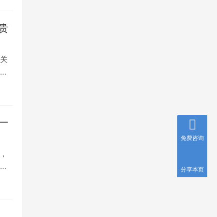
贵
关
选
一
免费咨询
，
的
分享本页