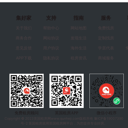
集好家
支持
指南
服务
关于我们
帮助中心
网站地图
免费找房
商务合作
网站协议
发现生活
定制找房
意见反馈
用户协议
海外生活
学居代表
APP下载
隐私协议
租房资讯
商城服务
免费租房顾问
英国租房APP
微信小程序
Copyright © 2023
英国租房
网www.qunheji.com版权所有
豫ICP备19007390
号-2
英国租房就用英国租房网平台，为您提供专业好房。