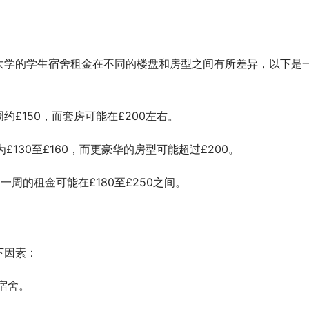
大学的学生宿舍租金在不同的楼盘和房型之间有所差异，以下是
约£150，而套房可能在£200左右。
130至£160，而更豪华的房型可能超过£200。
周的租金可能在£180至£250之间。
下因素：
宿舍。