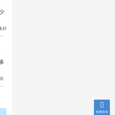
少
集好
将
多
在
是
免费咨询