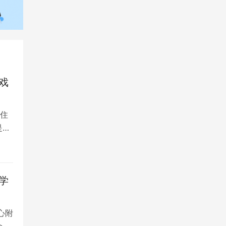
戏
住
是留
学
心附
众多