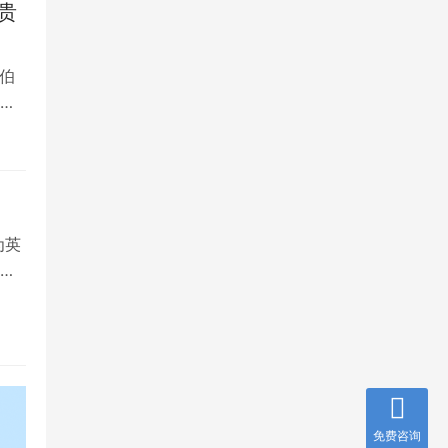
贵
伯
，
为英
就
免费咨询