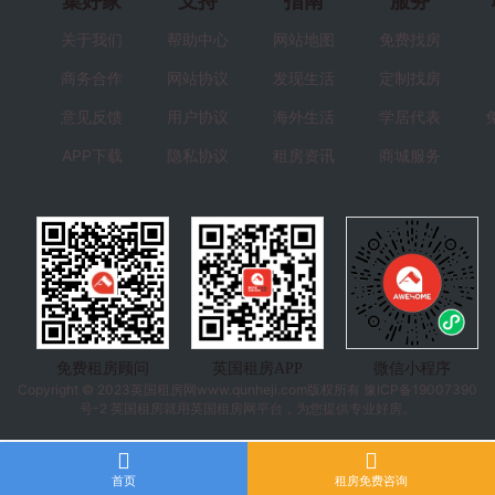
集好家
支持
指南
服务
关于我们
帮助中心
网站地图
免费找房
商务合作
网站协议
发现生活
定制找房
意见反馈
用户协议
海外生活
学居代表
APP下载
隐私协议
租房资讯
商城服务
免费租房顾问
英国租房APP
微信小程序
Copyright © 2023
英国租房
网www.qunheji.com版权所有
豫ICP备19007390
号-2
英国租房就用英国租房网平台，为您提供专业好房。
首页
租房免费咨询