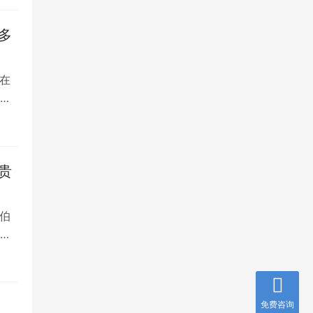
多
在
是
贵
伯
，
免费咨询