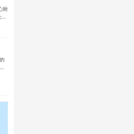
心附
众多
的
院