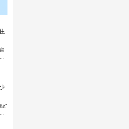
住
留
大
少
集好
将