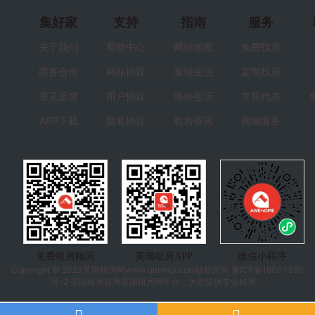
集好家
支持
指南
服务
关于我们
帮助中心
网站地图
免费找房
商务合作
网站协议
发现生活
定制找房
意见反馈
用户协议
海外生活
学居代表
APP下载
隐私协议
租房资讯
商城服务
免费租房顾问
英国租房APP
微信小程序
Copyright © 2023
英国租房
网www.qunheji.com版权所有
豫ICP备19007390
号-2
英国租房就用英国租房网平台，为您提供专业好房。