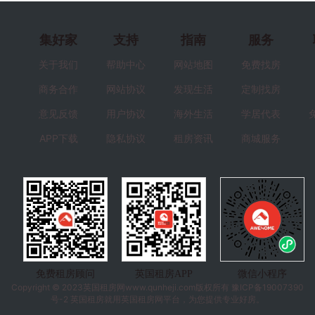
集好家
支持
指南
服务
关于我们
帮助中心
网站地图
免费找房
商务合作
网站协议
发现生活
定制找房
意见反馈
用户协议
海外生活
学居代表
APP下载
隐私协议
租房资讯
商城服务
免费租房顾问
英国租房APP
微信小程序
Copyright © 2023
英国租房
网www.qunheji.com版权所有
豫ICP备19007390
号-2
英国租房就用英国租房网平台，为您提供专业好房。