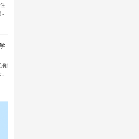
住
是留
学
心附
众多