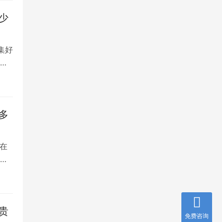
少
集好
将
多
在
是
贵
免费咨询