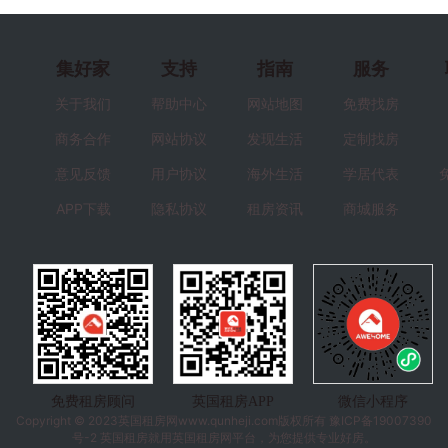
集好家
支持
指南
服务
关于我们
帮助中心
网站地图
免费找房
商务合作
网站协议
发现生活
定制找房
意见反馈
用户协议
海外生活
学居代表
APP下载
隐私协议
租房资讯
商城服务
免费租房顾问
英国租房APP
微信小程序
Copyright © 2023
英国租房
网www.qunheji.com版权所有
豫ICP备19007390
号-2
英国租房就用英国租房网平台，为您提供专业好房。