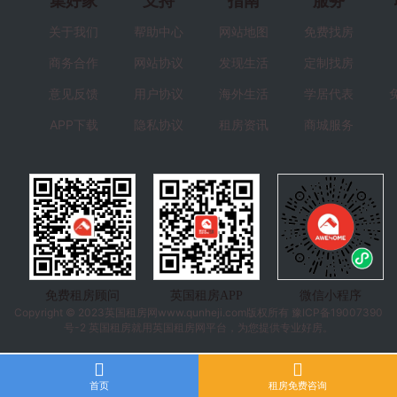
集好家
支持
指南
服务
关于我们
帮助中心
网站地图
免费找房
商务合作
网站协议
发现生活
定制找房
意见反馈
用户协议
海外生活
学居代表
APP下载
隐私协议
租房资讯
商城服务
免费租房顾问
英国租房APP
微信小程序
Copyright © 2023
英国租房
网www.qunheji.com版权所有
豫ICP备19007390
号-2
英国租房就用英国租房网平台，为您提供专业好房。
首页
租房免费咨询