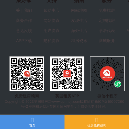
集好家
支持
指南
服务
关于我们
帮助中心
网站地图
免费找房
商务合作
网站协议
发现生活
定制找房
意见反馈
用户协议
海外生活
学居代表
APP下载
隐私协议
租房资讯
商城服务
免费租房顾问
英国租房APP
微信小程序
Copyright © 2023
英国租房
网www.qunheji.com版权所有
豫ICP备19007390
号-2
英国租房就用英国租房网平台，为您提供专业好房。
首页
租房免费咨询