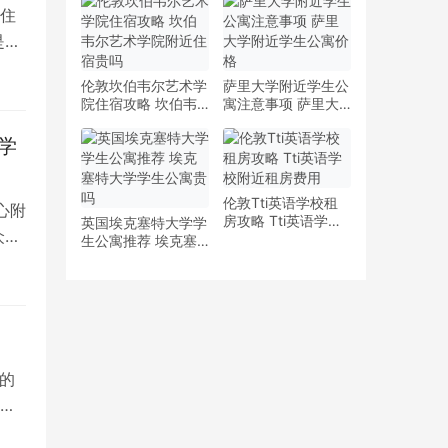
少钱
多少钱一周
住
是留
伦敦坎伯韦尔艺术学
萨里大学附近学生公
院住宿攻略 坎伯韦
寓注意事项 萨里大
尔艺术学院附近住宿
学附近学生公寓价格
贵吗
学
伦敦Tti英语学校租
心附
房攻略 Tti英语学校
英国埃克塞特大学学
众多
附近租房费用
生公寓推荐 埃克塞
特大学学生公寓贵吗
的
院