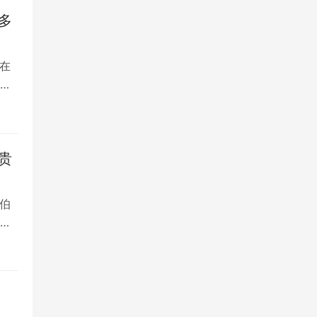
多
在
是
贵
伯
，