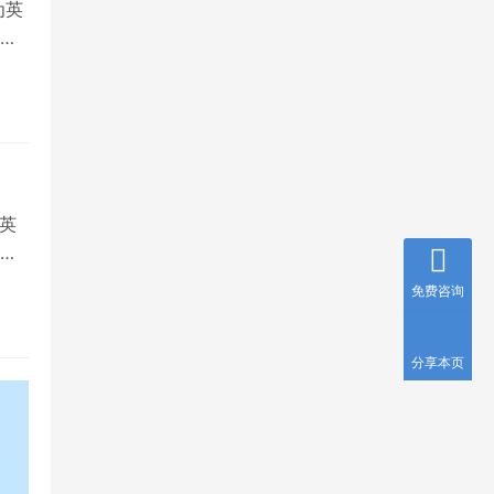
为英
就
英
国
免费咨询
分享本页