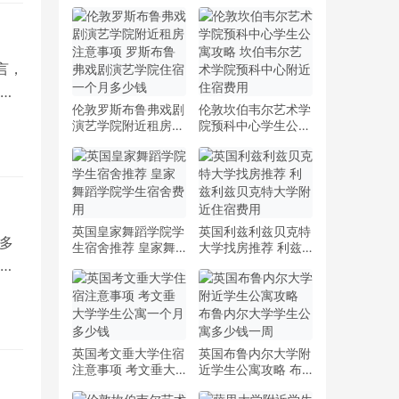
言，
一
伦敦罗斯布鲁弗戏剧
伦敦坎伯韦尔艺术学
演艺学院附近租房注
院预科中心学生公寓
意事项 罗斯布鲁弗
攻略 坎伯韦尔艺术
戏剧演艺学院住宿一
学院预科中心附近住
个月多少钱
宿费用
英国皇家舞蹈学院学
英国利兹利兹贝克特
多
生宿舍推荐 皇家舞
大学找房推荐 利兹
蹈学院学生宿舍费用
利兹贝克特大学附近
住
住宿费用
英国考文垂大学住宿
英国布鲁内尔大学附
注意事项 考文垂大
近学生公寓攻略 布
学学生公寓一个月多
鲁内尔大学学生公寓