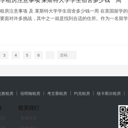
租房注意事项 及 莱斯特大学学生宿舍多少钱一周 在英国留学的
要面对许多挑战，其中之一就是找到合适的住所。作为一名留学
会考虑租房，而莱斯特大学作为英国…
日
3
4
5
6
伦敦租房
伯明翰租房
考文垂租房
约克租房
纽卡斯尔租房
务
联系我们
找房
客服电话
找房
客服邮箱