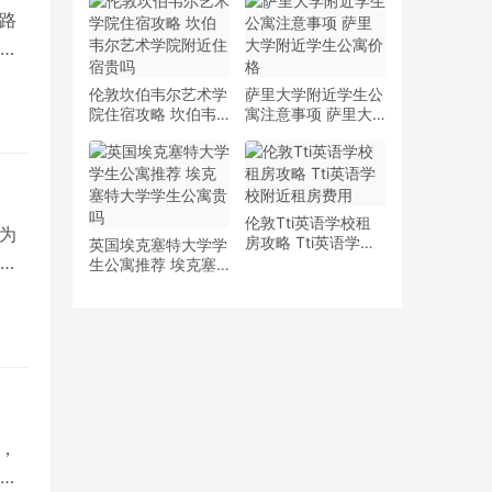
少钱
多少钱一周
路
莱
伦敦坎伯韦尔艺术学
萨里大学附近学生公
院住宿攻略 坎伯韦
寓注意事项 萨里大
尔艺术学院附近住宿
学附近学生公寓价格
贵吗
伦敦Tti英语学校租
为
房攻略 Tti英语学校
英国埃克塞特大学学
于
附近租房费用
生公寓推荐 埃克塞
特大学学生公寓贵吗
，
为