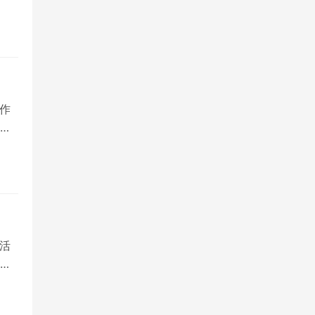
作
多
活
其