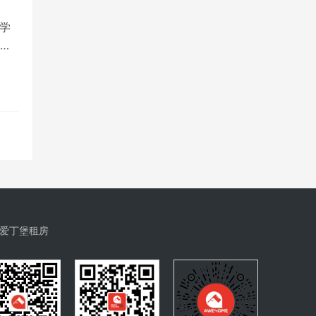
学
爱丁堡租房