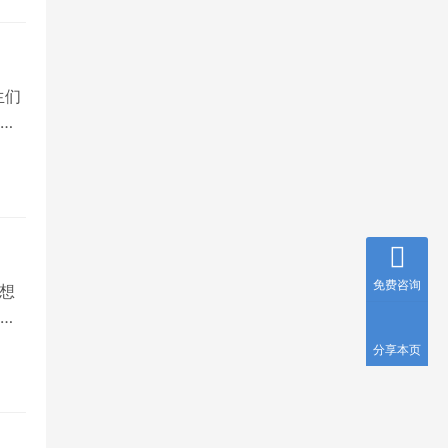
生们
有
免费咨询
想
是
分享本页