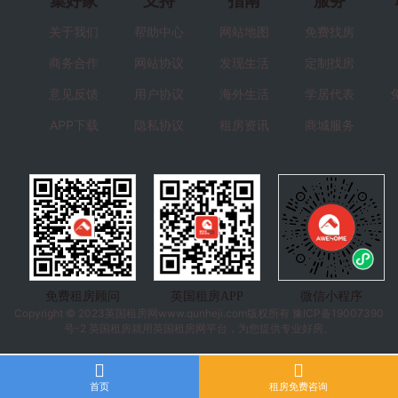
集好家
支持
指南
服务
关于我们
帮助中心
网站地图
免费找房
商务合作
网站协议
发现生活
定制找房
意见反馈
用户协议
海外生活
学居代表
APP下载
隐私协议
租房资讯
商城服务
免费租房顾问
英国租房APP
微信小程序
Copyright © 2023
英国租房
网www.qunheji.com版权所有
豫ICP备19007390
号-2
英国租房就用英国租房网平台，为您提供专业好房。
首页
租房免费咨询