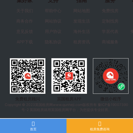
集好家
支持
指南
服务
关于我们
帮助中心
网站地图
免费找房
商务合作
网站协议
发现生活
定制找房
意见反馈
用户协议
海外生活
学居代表
APP下载
隐私协议
租房资讯
商城服务
免费租房顾问
英国租房APP
微信小程序
Copyright © 2023
英国租房
网www.qunheji.com版权所有
豫ICP备19007390
号-2
英国租房就用英国租房网平台，为您提供专业好房。
首页
租房免费咨询