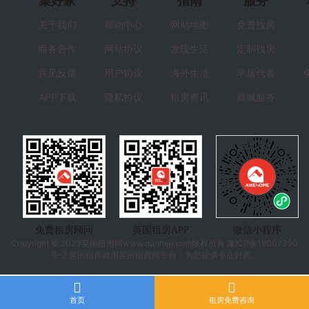
集好家
支持
指南
服务
关于我们
帮助中心
网站地图
免费找房
商务合作
网站协议
发现生活
定制找房
意见反馈
用户协议
海外生活
学居代表
APP下载
隐私协议
租房资讯
商城服务
免费租房顾问
英国租房APP
微信小程序
Copyright © 2023
英国租房
网www.qunheji.com版权所有
豫ICP备19007390
号-2
英国租房就用英国租房网平台，为您提供专业好房。
首页
租房免费咨询