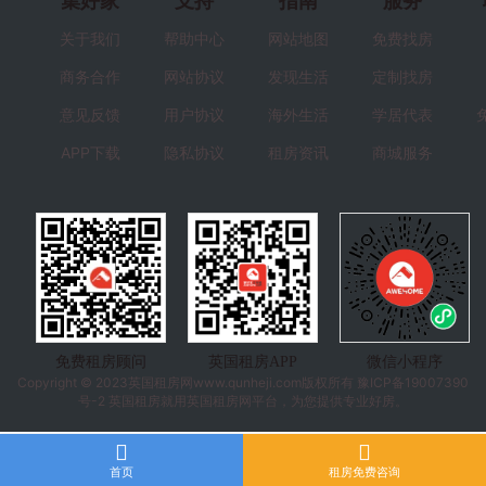
集好家
支持
指南
服务
关于我们
帮助中心
网站地图
免费找房
商务合作
网站协议
发现生活
定制找房
意见反馈
用户协议
海外生活
学居代表
APP下载
隐私协议
租房资讯
商城服务
免费租房顾问
英国租房APP
微信小程序
Copyright © 2023
英国租房
网www.qunheji.com版权所有
豫ICP备19007390
号-2
英国租房就用英国租房网平台，为您提供专业好房。
首页
租房免费咨询