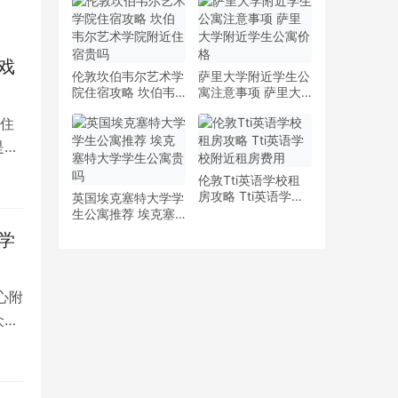
少钱
多少钱一周
戏
伦敦坎伯韦尔艺术学
萨里大学附近学生公
院住宿攻略 坎伯韦
寓注意事项 萨里大
尔艺术学院附近住宿
学附近学生公寓价格
住
贵吗
是留
伦敦Tti英语学校租
房攻略 Tti英语学校
英国埃克塞特大学学
附近租房费用
生公寓推荐 埃克塞
特大学学生公寓贵吗
学
心附
众多