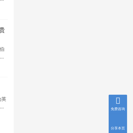
贵
伯
，
为英
就
免费咨询
分享本页