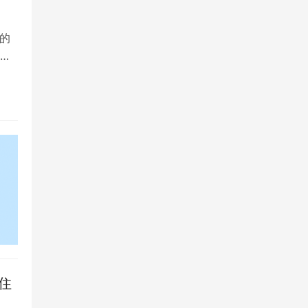
的
院
住