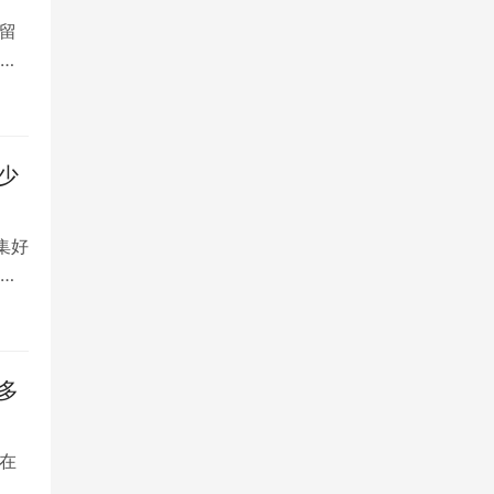
留
大
少
集好
将
多
在
是