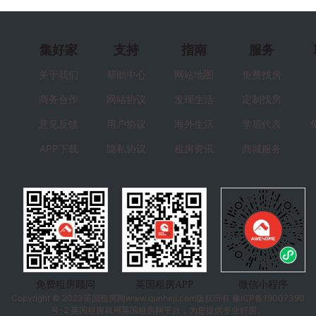
集好家
支持
指南
服务
关于我们
帮助中心
网站地图
免费找房
商务合作
网站协议
发现生活
定制找房
意见反馈
用户协议
海外生活
学居代表
APP下载
隐私协议
租房资讯
商城服务
免费租房顾问
英国租房APP
微信小程序
Copyright © 2023
英国租房
网www.qunheji.com版权所有
豫ICP备19007390
号-2
英国租房就用英国租房网平台，为您提供专业好房。