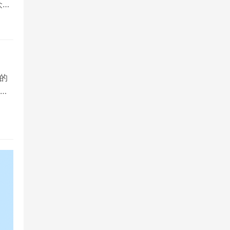
众多
的
院