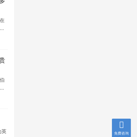
多
在
是
贵
伯
，
为英
免费咨询