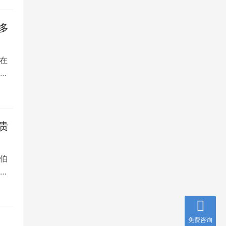
多
在
是
贵
伯
，
免费咨询