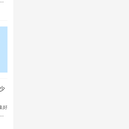
大
少
集好
将