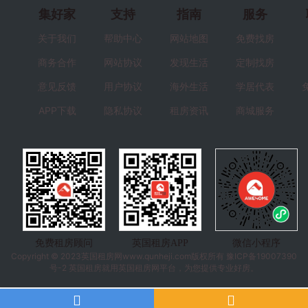
集好家
支持
指南
服务
关于我们
帮助中心
网站地图
免费找房
商务合作
网站协议
发现生活
定制找房
意见反馈
用户协议
海外生活
学居代表
APP下载
隐私协议
租房资讯
商城服务
免费租房顾问
英国租房APP
微信小程序
Copyright © 2023
英国租房
网www.qunheji.com版权所有
豫ICP备19007390
号-2
英国租房就用英国租房网平台，为您提供专业好房。