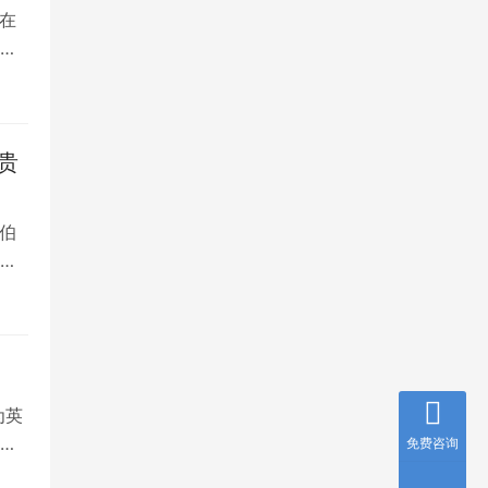
在
是
贵
伯
，
为英
就
免费咨询