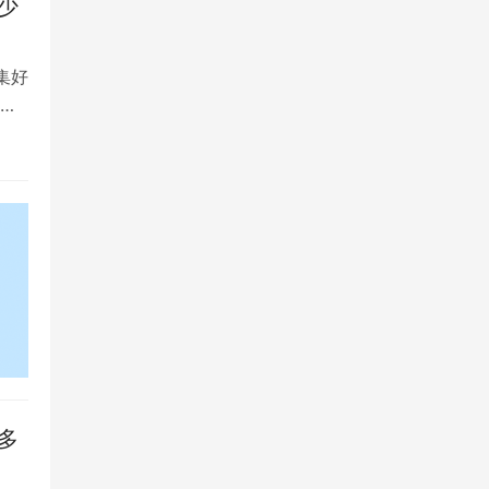
少
集好
将
多