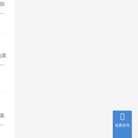
伯
，
为英
就
英
国
免费咨询