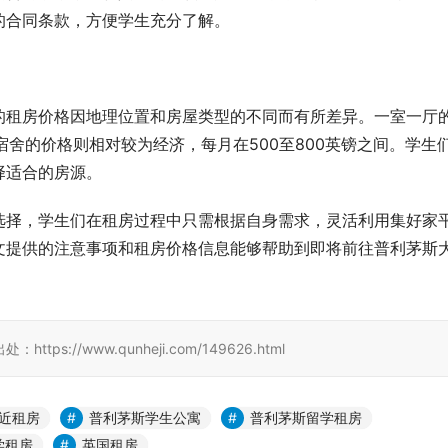
的合同条款，方便学生充分了解。
的租房价格因地理位置和房屋类型的不同而有所差异。一室一厅
生宿舍的价格则相对较为经济，每月在500至800英镑之间。学生
择适合的房源。
选择，学生们在租房过程中只需根据自身需求，灵活利用集好家
文提供的注意事项和租房价格信息能够帮助到即将前往普利茅斯
//www.qunheji.com/149626.html
近租房
普利茅斯学生公寓
普利茅斯留学租房
学租房
英国租房