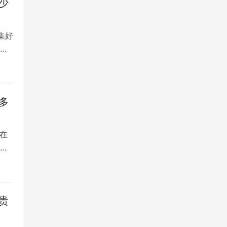
少
集好
将
多
在
是
贵