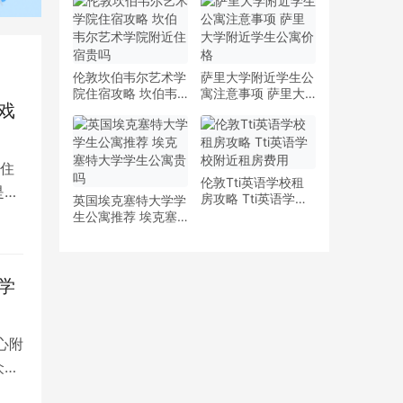
少钱
多少钱一周
伦敦坎伯韦尔艺术学
萨里大学附近学生公
院住宿攻略 坎伯韦
寓注意事项 萨里大
戏
尔艺术学院附近住宿
学附近学生公寓价格
贵吗
住
伦敦Tti英语学校租
是留
房攻略 Tti英语学校
英国埃克塞特大学学
附近租房费用
生公寓推荐 埃克塞
特大学学生公寓贵吗
学
心附
众多