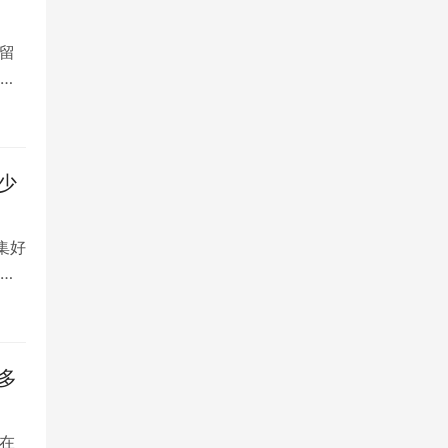
留
大
少
集好
将
多
在