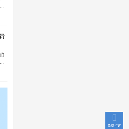
是
贵
伯
，
免费咨询