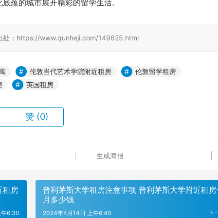
化底蕴的城市展开精彩的留学生活。
//www.qunheji.com/149625.html
寓
伦敦当代艺术学院附近租房
伦敦留学租房
房
英国租房
赞
(0)
生成海报
近租房
普利茅斯大学租房注意事项 普利茅斯大学附近租房
月多少钱
午6:30
2024年4月14日 上午6:40
下