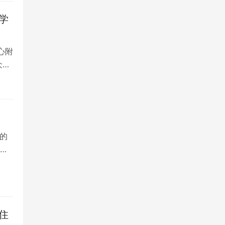
学
心附
众多
的
院
住