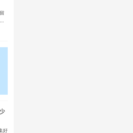
留
大
少
集好