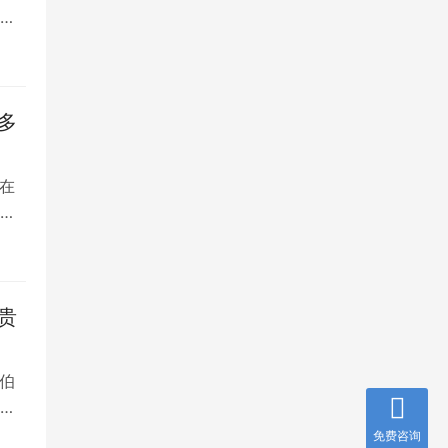
将
多
在
是
贵
伯
，
免费咨询