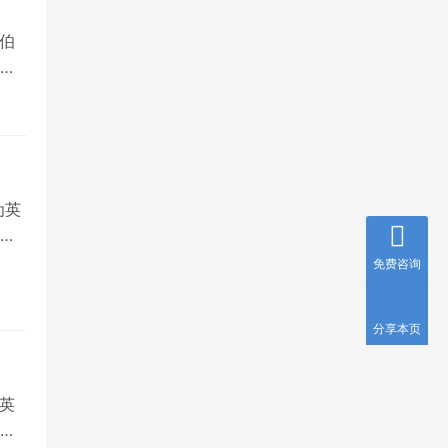
伯
，
为英
就
免费咨询
分享本页
英
国