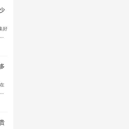
少
集好
将
多
在
是
贵