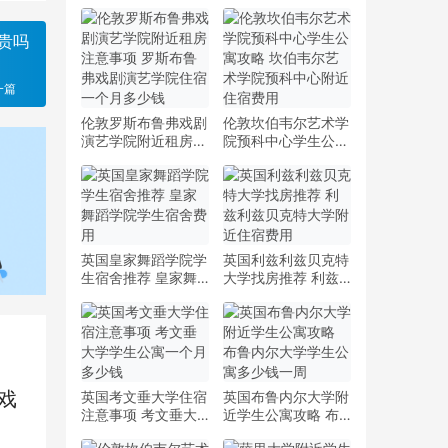
贵吗
一篇
伦敦罗斯布鲁弗戏剧
伦敦坎伯韦尔艺术学
演艺学院附近租房注
院预科中心学生公寓
意事项 罗斯布鲁弗
攻略 坎伯韦尔艺术
戏剧演艺学院住宿一
学院预科中心附近住
个月多少钱
宿费用
英国皇家舞蹈学院学
英国利兹利兹贝克特
生宿舍推荐 皇家舞
大学找房推荐 利兹
蹈学院学生宿舍费用
利兹贝克特大学附近
住宿费用
戏
英国考文垂大学住宿
英国布鲁内尔大学附
注意事项 考文垂大
近学生公寓攻略 布
学学生公寓一个月多
鲁内尔大学学生公寓