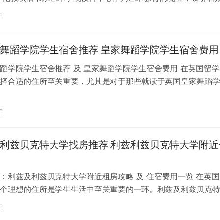
习。对于即将踏上留学征程的同…
日
舞蹈学院学生宿舍推荐 皇家舞蹈学院学生宿舍费用
蹈学院学生宿舍推荐 及 皇家舞蹈学院学生宿舍费用 在英国留学
择合适的住所至关重要，尤其是对于那些就读于英国皇家舞蹈学
。为了帮助你更好地了解并选择理…
日
利兹贝克特大学找房推荐 利兹利兹贝克特大学附近
：利兹及利兹贝克特大学附近租房攻略 及 住宿费用一览 在英国
个理想的住所是学生生活中至关重要的一环。利兹及利兹贝克特
称利兹贝大）作为英国一所卓越的…
日