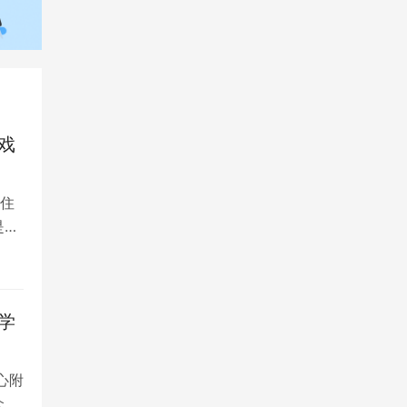
戏
住
是留
学
心附
众多