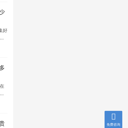
少
集好
将
多
在
是
贵
免费咨询