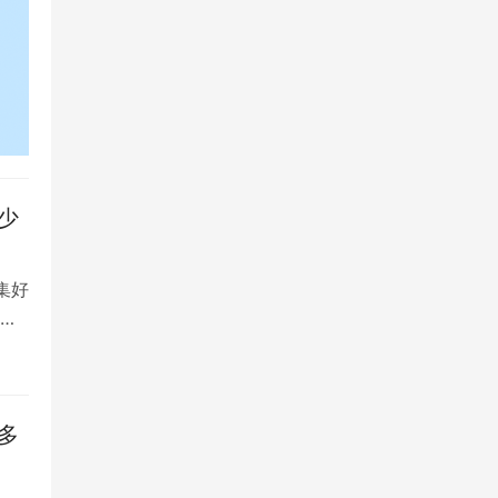
少
集好
将
多