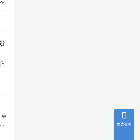
在
是
贵
伯
，
为英
就
免费咨询