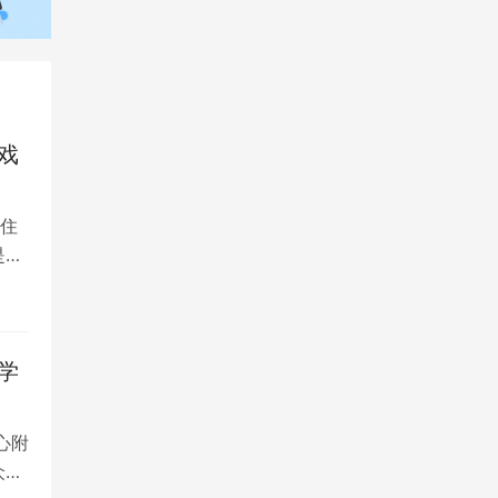
戏
住
是留
学
心附
众多