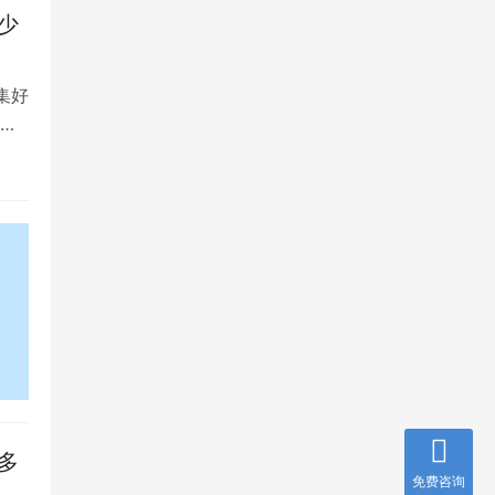
少
集好
将
多
免费咨询