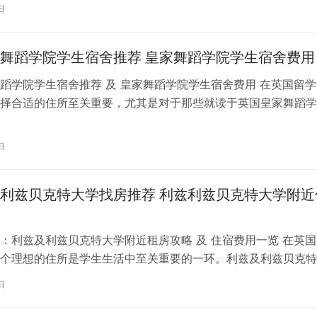
习。对于即将踏上留学征程的同…
日
舞蹈学院学生宿舍推荐 皇家舞蹈学院学生宿舍费用
蹈学院学生宿舍推荐 及 皇家舞蹈学院学生宿舍费用 在英国留学
择合适的住所至关重要，尤其是对于那些就读于英国皇家舞蹈学
。为了帮助你更好地了解并选择理…
日
利兹贝克特大学找房推荐 利兹利兹贝克特大学附近
：利兹及利兹贝克特大学附近租房攻略 及 住宿费用一览 在英国
个理想的住所是学生生活中至关重要的一环。利兹及利兹贝克特
称利兹贝大）作为英国一所卓越的…
日