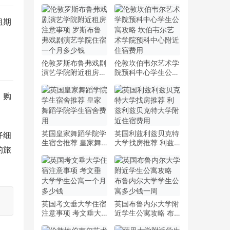
租期
伦敦罗斯布鲁弗戏剧
伦敦坎伯韦尔艺术学
演艺学院附近租房注
院预科中心学生公寓
意事项 罗斯布鲁弗
攻略 坎伯韦尔艺术
戏剧演艺学院住宿一
学院预科中心附近住
、购
个月多少钱
宿费用
英国皇家舞蹈学院学
英国利兹利兹贝克特
仔细
生宿舍推荐 皇家舞
大学找房推荐 利兹
的旅
蹈学院学生宿舍费用
利兹贝克特大学附近
住宿费用
英国考文垂大学住宿
英国布鲁内尔大学附
注意事项 考文垂大
近学生公寓攻略 布
学学生公寓一个月多
鲁内尔大学学生公寓