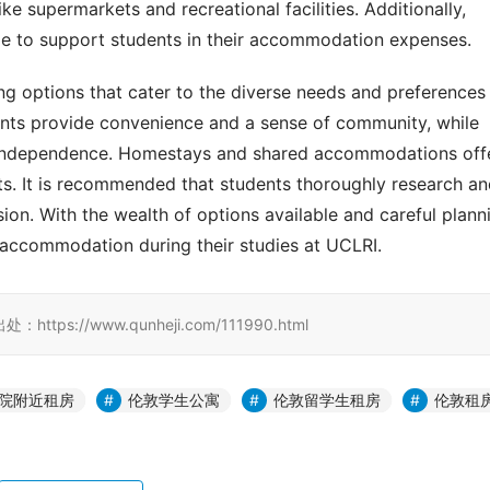
ke supermarkets and recreational facilities. Additionally, 
ble to support students in their accommodation expenses.
ng options that cater to the diverse needs and preferences 
nts provide convenience and a sense of community, while 
 independence. Homestays and shared accommodations offe
ts. It is recommended that students thoroughly research an
sion. With the wealth of options available and careful planni
e accommodation during their studies at UCLRI.
//www.qunheji.com/111990.html
院附近租房
伦敦学生公寓
伦敦留学生租房
伦敦租