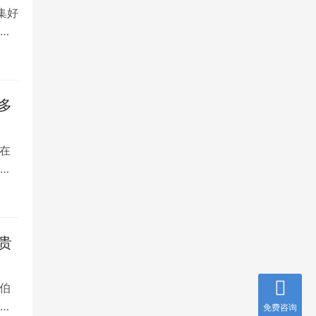
集好
将
多
在
是
贵
伯
，
免费咨询