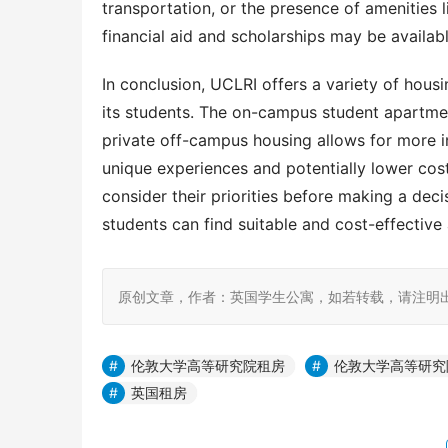
transportation, or the presence of amenities li
financial aid and scholarships may be availa
In conclusion, UCLRI offers a variety of housi
its students. The on-campus student apartme
private off-campus housing allows for more
unique experiences and potentially lower cos
consider their priorities before making a deci
students can find suitable and cost-effectiv
原创文章，作者：英国学生公寓，如若转载，请注明出处：https:
伦敦大学高等研究院租房
伦敦大学高等研究
英国租房