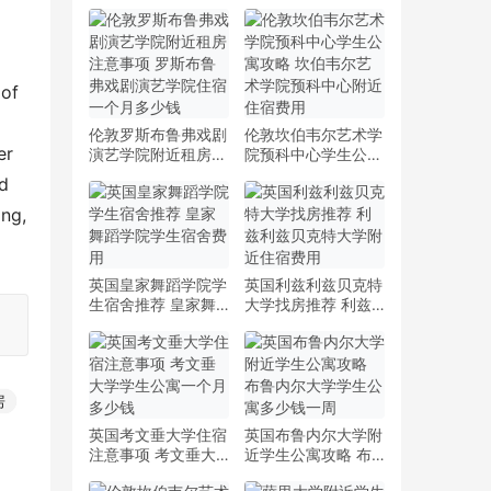
of 
伦敦罗斯布鲁弗戏剧
伦敦坎伯韦尔艺术学
r 
演艺学院附近租房注
院预科中心学生公寓
意事项 罗斯布鲁弗
攻略 坎伯韦尔艺术
d 
戏剧演艺学院住宿一
学院预科中心附近住
ng, 
个月多少钱
宿费用
英国皇家舞蹈学院学
英国利兹利兹贝克特
生宿舍推荐 皇家舞
大学找房推荐 利兹
蹈学院学生宿舍费用
利兹贝克特大学附近
住宿费用
房
英国考文垂大学住宿
英国布鲁内尔大学附
注意事项 考文垂大
近学生公寓攻略 布
学学生公寓一个月多
鲁内尔大学学生公寓