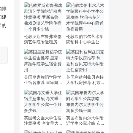
的排
和建
己的
伦敦罗斯布鲁弗戏剧
伦敦坎伯韦尔艺术学
演艺学院附近租房注
院预科中心学生公寓
意事项 罗斯布鲁弗
攻略 坎伯韦尔艺术
戏剧演艺学院住宿一
学院预科中心附近住
个月多少钱
宿费用
英国皇家舞蹈学院学
英国利兹利兹贝克特
生宿舍推荐 皇家舞
大学找房推荐 利兹
蹈学院学生宿舍费用
利兹贝克特大学附近
住宿费用
英国考文垂大学住宿
英国布鲁内尔大学附
注意事项 考文垂大
近学生公寓攻略 布
学学生公寓一个月多
鲁内尔大学学生公寓