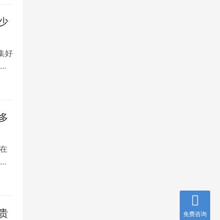
少
集好
将
多
在
是
贵
免费咨询