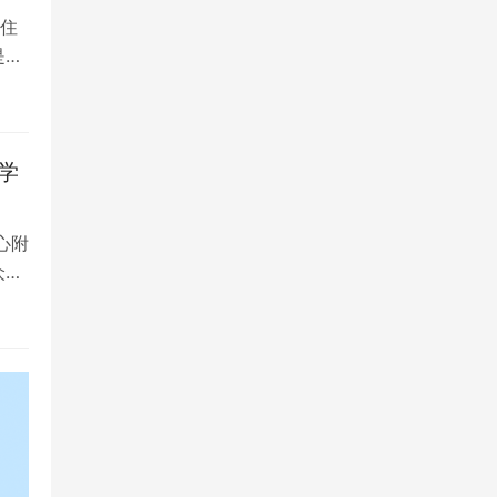
住
是留
学
心附
众多