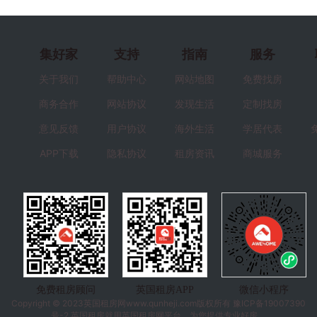
集好家
支持
指南
服务
关于我们
帮助中心
网站地图
免费找房
商务合作
网站协议
发现生活
定制找房
意见反馈
用户协议
海外生活
学居代表
APP下载
隐私协议
租房资讯
商城服务
免费租房顾问
英国租房APP
微信小程序
Copyright © 2023
英国租房
网www.qunheji.com版权所有
豫ICP备19007390
号-2
英国租房就用英国租房网平台，为您提供专业好房。