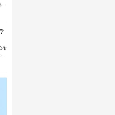
是留
学
心附
众多