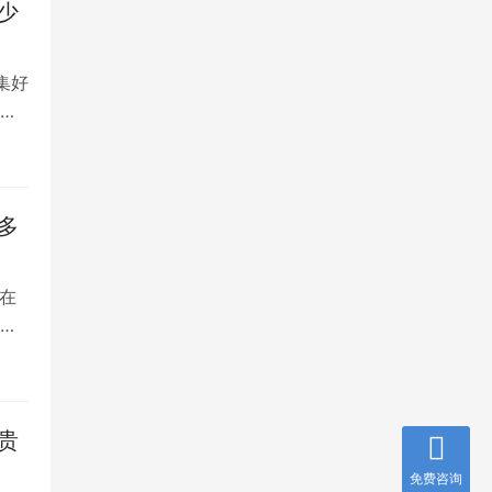
少
集好
将
多
在
是
贵
免费咨询