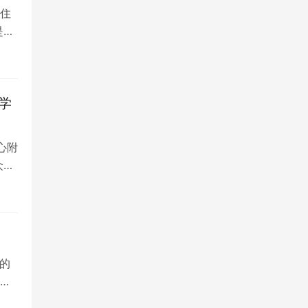
住
是留
学
心附
众多
的
院