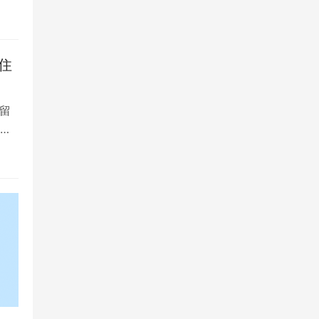
住
留
大