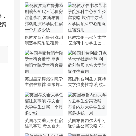
。
外，
意留
伦敦罗斯布鲁弗戏剧
伦敦坎伯韦尔艺术学
演艺学院附近租房注
院预科中心学生公寓
意事项 罗斯布鲁弗
攻略 坎伯韦尔艺术
戏剧演艺学院住宿一
学院预科中心附近住
个月多少钱
宿费用
英国皇家舞蹈学院学
英国利兹利兹贝克特
生宿舍推荐 皇家舞
大学找房推荐 利兹
蹈学院学生宿舍费用
利兹贝克特大学附近
住宿费用
英国考文垂大学住宿
英国布鲁内尔大学附
注意事项 考文垂大
近学生公寓攻略 布
学学生公寓一个月多
鲁内尔大学学生公寓