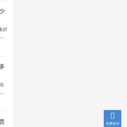
少
集好
将
多
在
是
贵
免费咨询