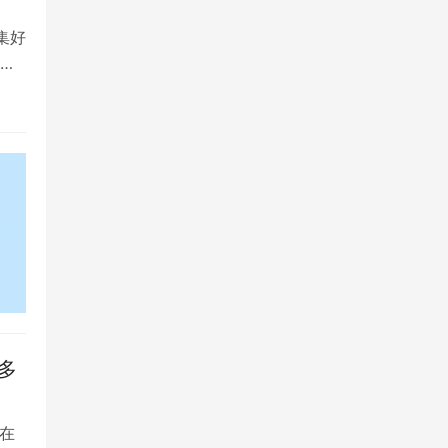
集好
将
多
在