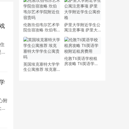
少钱
多少钱一周
伦敦坎伯韦尔艺术学
萨里大学附近学生公
戏
院住宿攻略 坎伯韦
寓注意事项 萨里大
尔艺术学院附近住宿
学附近学生公寓价格
贵吗
住
是留
伦敦Tti英语学校租
房攻略 Tti英语学校
英国埃克塞特大学学
附近租房费用
生公寓推荐 埃克塞
特大学学生公寓贵吗
学
心附
众多