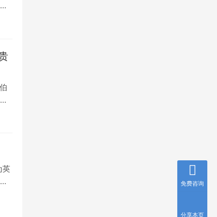
是
贵
伯
，
为英
就
免费咨询
分享本页