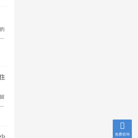
的
院
住
留
大
免费咨询
少