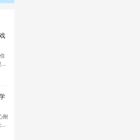
戏
住
是留
学
心附
众多