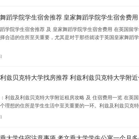
舞蹈学院学生宿舍推荐 皇家舞蹈学院学生宿舍费用
蹈学院学生宿舍推荐 及 皇家舞蹈学院学生宿舍费用 在英国留学
择合适的住所至关重要，尤其是对于那些就读于英国皇家舞蹈学
。为了帮助你更好地了解并选择理…
日
利兹贝克特大学找房推荐 利兹利兹贝克特大学附近
：利兹及利兹贝克特大学附近租房攻略 及 住宿费用一览 在英国
个理想的住所是学生生活中至关重要的一环。利兹及利兹贝克特
称利兹贝大）作为英国一所卓越的…
日
垂大学住宿注意事项 考文垂大学学生公寓一个月多