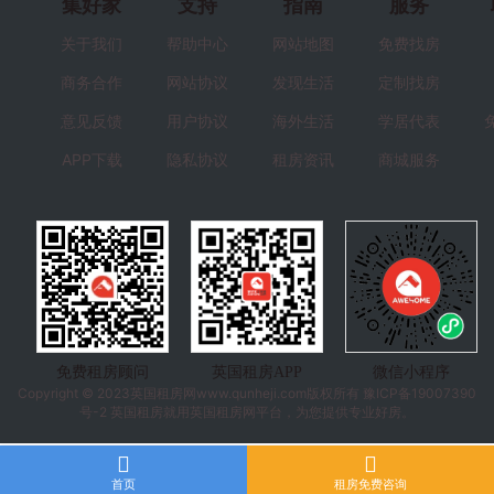
集好家
支持
指南
服务
关于我们
帮助中心
网站地图
免费找房
商务合作
网站协议
发现生活
定制找房
意见反馈
用户协议
海外生活
学居代表
APP下载
隐私协议
租房资讯
商城服务
免费租房顾问
英国租房APP
微信小程序
Copyright © 2023
英国租房
网www.qunheji.com版权所有
豫ICP备19007390
号-2
英国租房就用英国租房网平台，为您提供专业好房。
首页
租房免费咨询