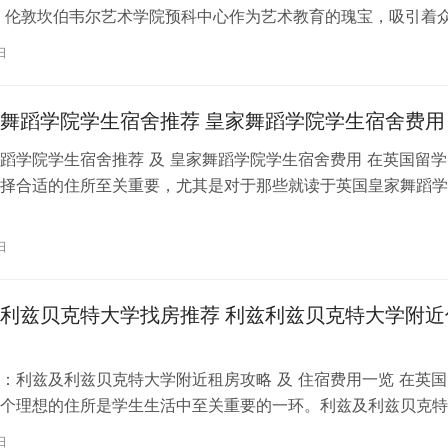
 伦敦坎伯韦尔艺术学院预科中心作为艺术教育的瑰宝，吸引着
习。对于即将踏上留学征程的同…
日
舞蹈学院学生宿舍推荐 皇家舞蹈学院学生宿舍费用
蹈学院学生宿舍推荐 及 皇家舞蹈学院学生宿舍费用 在英国留学
择合适的住所至关重要，尤其是对于那些就读于英国皇家舞蹈学
。为了帮助你更好地了解并选择理…
日
利兹贝克特大学找房推荐 利兹利兹贝克特大学附近
：利兹及利兹贝克特大学附近租房攻略 及 住宿费用一览 在英国
个理想的住所是学生生活中至关重要的一环。利兹及利兹贝克特
称利兹贝大）作为英国一所卓越的…
日