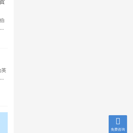
贵
伯
，
为英
就
免费咨询