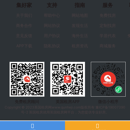
集好家
支持
指南
服务
关于我们
帮助中心
网站地图
免费找房
商务合作
网站协议
发现生活
定制找房
意见反馈
用户协议
海外生活
学居代表
APP下载
隐私协议
租房资讯
商城服务
免费租房顾问
英国租房APP
微信小程序
Copyright © 2023
英国租房
网www.qunheji.com版权所有
豫ICP备19007390
号-2
英国租房就用英国租房网平台，为您提供专业好房。