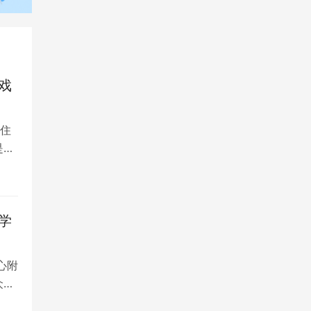
戏
住
是留
学
心附
众多