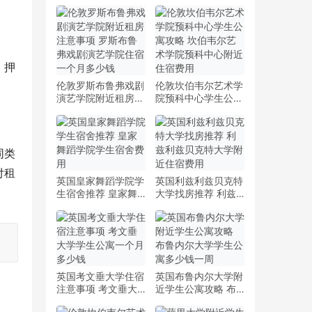
、押
伦敦罗斯布鲁弗戏剧
伦敦坎伯韦尔艺术学
演艺学院附近租房注
院预科中心学生公寓
意事项 罗斯布鲁弗
攻略 坎伯韦尔艺术
戏剧演艺学院住宿一
学院预科中心附近住
个月多少钱
宿费用
同类
付租
英国皇家舞蹈学院学
英国利兹利兹贝克特
生宿舍推荐 皇家舞
大学找房推荐 利兹
蹈学院学生宿舍费用
利兹贝克特大学附近
住宿费用
英国考文垂大学住宿
英国布鲁内尔大学附
注意事项 考文垂大
近学生公寓攻略 布
学学生公寓一个月多
鲁内尔大学学生公寓