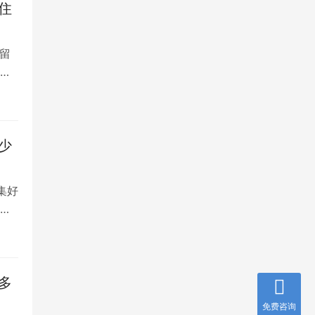
住
留
大
少
集好
将
多
免费咨询