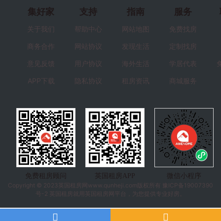
集好家
支持
指南
服务
关于我们
帮助中心
网站地图
免费找房
商务合作
网站协议
发现生活
定制找房
意见反馈
用户协议
海外生活
学居代表
APP下载
隐私协议
租房资讯
商城服务
免费租房顾问
英国租房APP
微信小程序
Copyright © 2023
英国租房
网www.qunheji.com版权所有
豫ICP备19007390
号-2
英国租房就用英国租房网平台，为您提供专业好房。