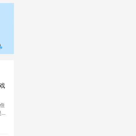
戏
住
是留