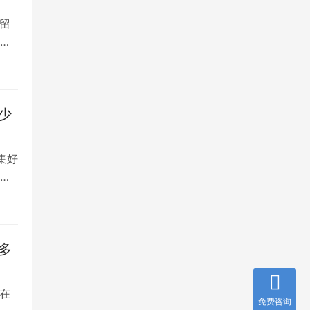
留
大
少
集好
将
多
在
免费咨询