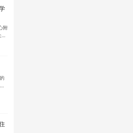
学
心附
众多
的
院
住